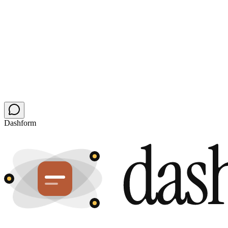
かもしれない。
あなたが許せば。
フォームを60秒で導入。既存の訪問者には同じ見た目のま
ま、今まさに通話を予約しているエージェントにアクセスを
開きます。
フォームを無料でアップグレード
まずサイトを監査する
無料プランは無料のまま・カード不要・お守り役のチャット
ボット不要
Dashform