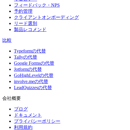
フィードバック・NPS
予約管理
クライアントオンボーディング
リード選別
製品レコメンド
比較
Typeformの代替
Tallyの代替
Google Formsの代替
Jotformの代替
GoHighLevelの代替
involve.meの代替
LeadQuizzesの代替
会社概要
ブログ
ドキュメント
プライバシーポリシー
利用規約