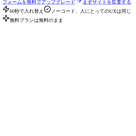
フォームを無料でアップグレード
まずサイトを監査する
60秒で入れ替え
ノーコード、人にとってのUXは同じ
無料プランは無料のまま
インバウンドが静まり返った理由
買い手はコーチをGoogleで検索しなく
なった。
あなたのフォームはそれに気
づいていない。
あなたのお問い合わせフォームはAIから見えない
静的なフィールドと静的な送信ボタンだけ。エージェントは
あなたのサービス、専門分野、料金を読み取れないため、あ
なたを推薦できません。
Calendlyは見込みを選別しない