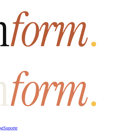
og
Suporte