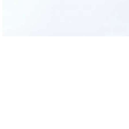
What is the purpose of this form?
Who should use this form?
What information is required to complete the request?
How long does it take to process an email account request?