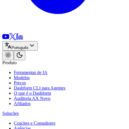
Português
Produto
Ferramentas de IA
Modelos
Preços
Dashform CLI
para Agentes
O que é o Dashform
Auditoria AX
Novo
Afiliados
Soluções
Coaches e Consultores
Agências