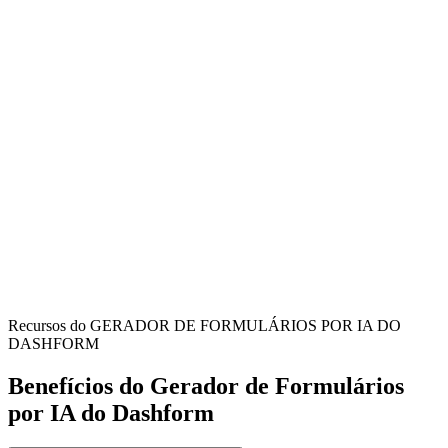
Healthcare Providers
Obtain proper patient authorization for information disclosure,
ensuring HIPAA compliance and protecting patient privacy rights.
Medical Practices
Streamline information release requests while maintaining clear
documentation of patient consent and authorization details.
Patients
Authorize information sharing for treatment coordination, insurance
processing, or record transfers with clear control over your data.
Recursos do GERADOR DE FORMULÁRIOS POR IA DO
DASHFORM
Benefícios do Gerador de Formulários
por IA do Dashform