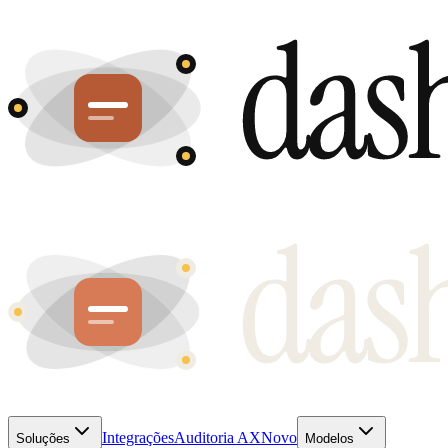
Integrações
Auditoria AX
Novo
Soluções
Modelos