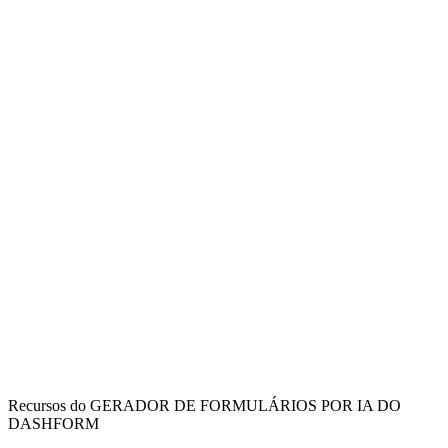
Finance Departments
Control spending and streamline approval workflows with
standardized purchase request documentation.
Procurement Teams
Manage vendor relationships and track purchase requests efficiently
with organized reply processes.
Department Managers
Submit and track purchase requests for your team with proper
budget allocation and approval chains.
Recursos do GERADOR DE FORMULÁRIOS POR IA DO
DASHFORM