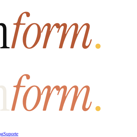
og
Suporte