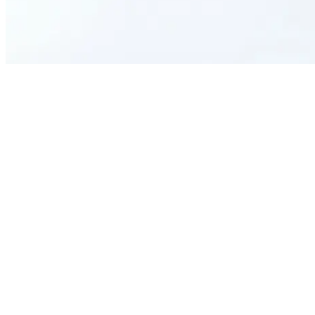
What is the primary purpose of this form?
Who benefits from using a Uniform Distribution Form?
Can this form help with inventory management?
Is this form suitable for all types of uniforms?