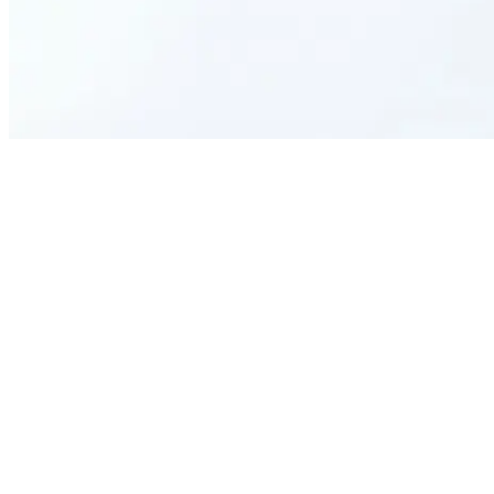
Who should use this form template?
What information can be collected?
Is the form customizable for specific events?
How does this form benefit event management?