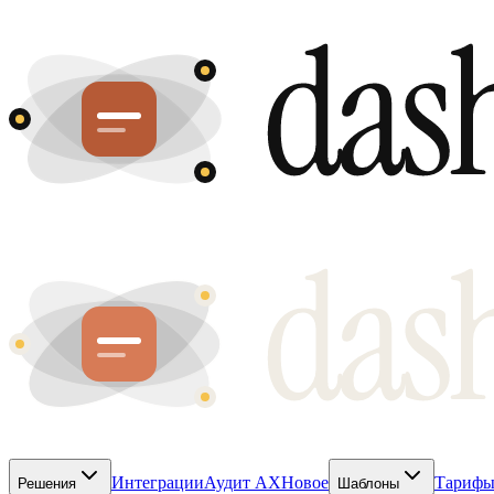
Интеграции
Аудит AX
Новое
Тариф
Решения
Шаблоны