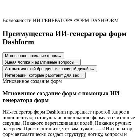
Show employees their contributions are valued by actively seeking
input on their overtime experiences and acting on their valuable
suggestions.
Возможности ИИ-ГЕНЕРАТОРА ФОРМ DASHFORM
Преимущества ИИ-генератора форм
Dashform
Мгновенное создание форм
→
Умная логика и адаптивные вопросы
→
Автоматический брендинг и красивый дизайн
→
Интеграции, которые работают для вас
→
Мгновенное создание форм
Мгновенное создание форм с помощью ИИ-
генератора форм
ИИ-генератор форм Dashform превращает простой запрос в
полноценную, готовую к использованию форму за считанные
секунды. Никакого перетаскивания полей. Никаких ручных
настроек. Просто опишите, что вам нужно, — ИИ-генератор
форм автоматически создаст структуру, логику, вопросы и