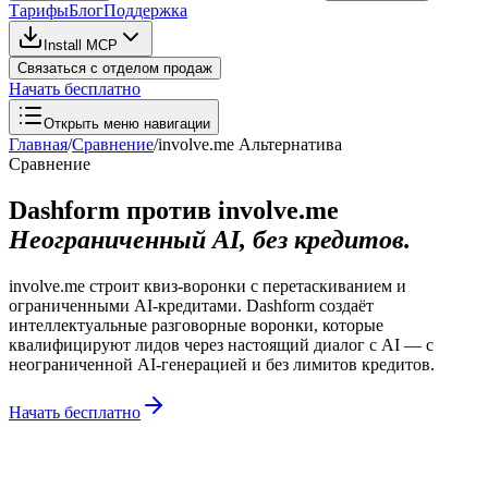
Тарифы
Блог
Поддержка
Install MCP
Связаться с отделом продаж
Начать бесплатно
Открыть меню навигации
Главная
/
Сравнение
/
involve.me
Альтернатива
Сравнение
Dashform против involve.me
Неограниченный AI, без кредитов.
involve.me строит квиз-воронки с перетаскиванием и
ограниченными AI-кредитами. Dashform создаёт
интеллектуальные разговорные воронки, которые
квалифицируют лидов через настоящий диалог с AI — с
неограниченной AI-генерацией и без лимитов кредитов.
Начать бесплатно
Почему команды переходят на