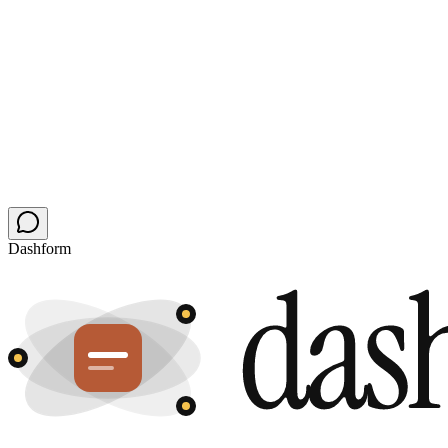
Лучшие возможности AI, бесплатно с первого дня
Сравнение
Готовы покинуть
involve.me
навсегда?
Создайте свою первую AI-native форму бесплатно за 60
секунд. Без карты, без головной боли с миграцией.
Начать бесплатно
Dashform