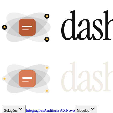
Integrações
Auditoria AX
Novo
Soluções
Modelos