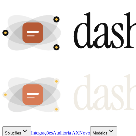
Integrações
Auditoria AX
Novo
Soluções
Modelos