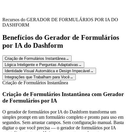
Enable patients to submit self-reported health updates, symptom
changes, or pre-appointment questionnaires securely from any
device. This facilitates remote monitoring, telemedicine, and
preparation for in-person visits, enhancing patient engagement.
Recursos do GERADOR DE FORMULÁRIOS POR IA DO
DASHFORM
Benefícios do Gerador de Formulários
por IA do Dashform
Criação de Formulários Instantânea
→
Lógica Inteligente e Perguntas Adaptativas
→
Identidade Visual Automática e Design Impecável
→
Integrações que Trabalham para Você
→
Criação de Formulários Instantânea
Criação de Formulários Instantânea com Gerador
de Formulários por IA
O gerador de formulários por IA do Dashform transforma um
simples prompt em um formulário completo e pronto para uso em
segundos. Sem arrastar campos. Sem configuração manual. Basta
digitar o que você precisa — o gerador de formulários por IA