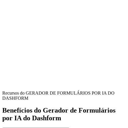
Project Managers
Gain a centralized view of all reported incomplete or broken work
items to effectively prioritize and assign tasks for resolution.
Team Leads & Supervisors
Streamline the process of identifying and documenting issues within
your team's deliverables, ensuring quality and progress.
Quality Assurance Teams
Provide a clear channel for logging defects and unfinished
components, supporting comprehensive quality control processes.
Recursos do GERADOR DE FORMULÁRIOS POR IA DO
DASHFORM
Benefícios do Gerador de Formulários
por IA do Dashform