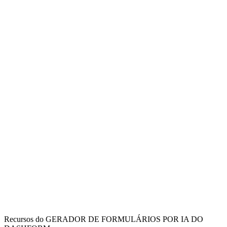
Medical Offices
Streamline the process of providing patients with legitimate medical
excuses for work or school absences while maintaining
documentation standards.
Healthcare Providers
Efficiently document patient visits and medical necessity for
absences, creating professional excuse documentation that meets
institutional requirements.
Occupational Health
Manage return-to-work documentation and medical excuses for
employees, ensuring appropriate medical verification while
protecting patient privacy.
Recursos do GERADOR DE FORMULÁRIOS POR IA DO