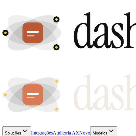
Integrações
Auditoria AX
Novo
Soluções
Modelos