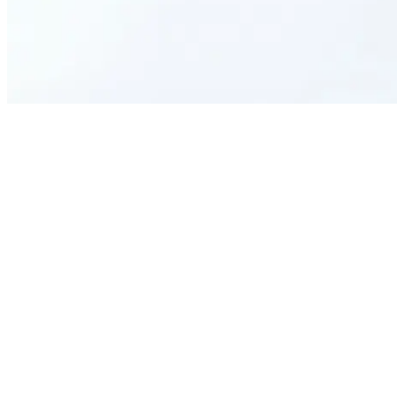
What is a doctor's excuse?
What information is included in a doctor's excuse?
Will my diagnosis be disclosed on the excuse?
How do I obtain a doctor's excuse?