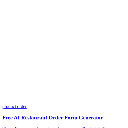
Meus dados estão seguros no Dashform?
Preciso saber programar para usar o Dashform?
Posso personalizar meus formulários?
Quais integrações o Dashform oferece?
Como funciona o modelo de preços?
product order
Free AI Restaurant Order Form Generator