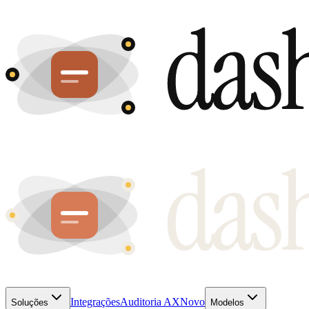
Integrações
Auditoria AX
Novo
Soluções
Modelos