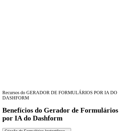
Courier Services
Streamline your delivery process by capturing proof of delivery and
recipient information directly on-site.
Logistics Companies
Enhance tracking and accountability for every parcel delivered,
providing clear records for internal use and customer service.
E-commerce Businesses
Ensure your customers receive their orders and maintain a robust
record of all completed deliveries for dispute resolution.
Recursos do GERADOR DE FORMULÁRIOS POR IA DO
DASHFORM
Benefícios do Gerador de Formulários
por IA do Dashform