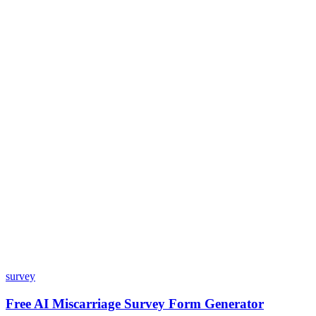
Dashform에서 내 데이터는 안전한가요?
Dashform을 사용하려면 코딩 기술이 필요한가요?
양식을 커스터마이즈할 수 있나요?
Dashform은 어떤 연동 서비스를 제공하나요?
가격 모델은 어떻게 작동하나요?
survey
Free AI Miscarriage Survey Form Generator