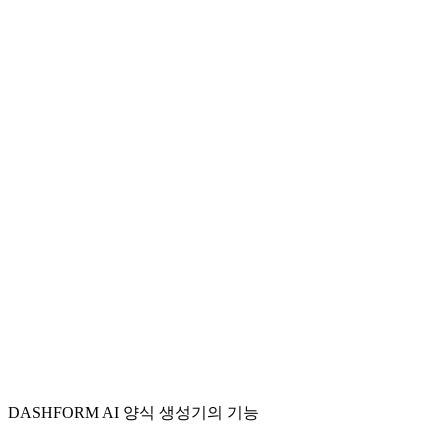
Basketball Clubs
Easily manage and collect personal ad requests from fans, parents,
and supporters for team members.
School Athletic Departments
Simplify the process of gathering ad replies for sports programs and
yearbooks without manual paperwork.
Event Organizers
Efficiently gather personal messages and ad content for event
programs or commemorative booklets honoring participants.
DASHFORM AI 양식 생성기의 기능