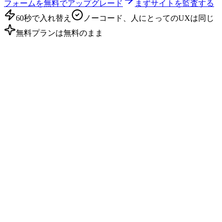
フォームを無料でアップグレード
まずサイトを監査する
60秒で入れ替え
ノーコード、人にとってのUXは同じ
無料プランは無料のまま
あなたのパイプラインが横取りされている場所
買い手はAIにエージェントを尋ねる。
ポータルがそれを全部集める。
Zillow / Redfin が買い手の最初のクリックを握る
AIエージェントは「不動産エージェントを探して」という
クエリをポータルページに送り、ポータルがリードを取得
し、あなたは後でそれに入札します。1件あたり50〜200ドル
で。
あなたの専門性はAIに見えない