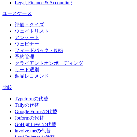
Legal, Finance & Accounting
ユースケース
評価・クイズ
ウェイトリスト
アンケート
ウェビナー
フィードバック・NPS
予約管理
クライアントオンボーディング
リード選別
製品レコメンド
比較
Typeformの代替
Tallyの代替
Google Formsの代替
Jotformの代替
GoHighLevelの代替
involve.meの代替