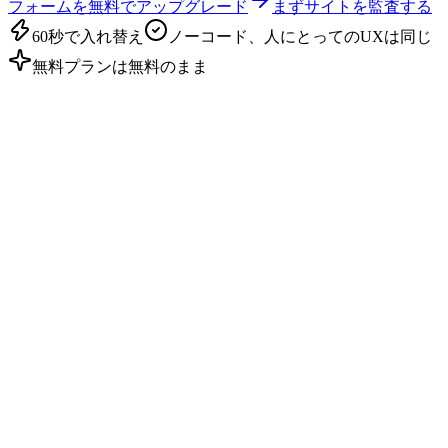
フォームを無料でアップグレード
まずサイトを監査する
60秒で入れ替え
ノーコード、人にとってのUXは同じ
無料プランは無料のまま
リードが死んでいく場所
買い手は緊急の助けを求めている。
マ
ーケットプレイスは取り分を求めてい
る。
Angi、Yelp、HomeAdvisorがインバウンドを牛耳る
顧客がAIに配管工を尋ねると、AIはマーケットプレイスへ
送り、マーケットプレイスは同じリードを4社の業者に同時
に売ります。あなたは価格で競い合うために支払うことにな
ります。