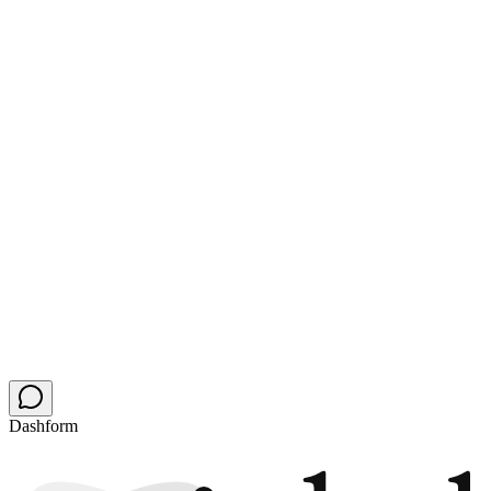
費用はいくらですか?
新しい手配チャネルを開く
次の緊急案件はAIに尋ねている。
その
手配を獲得しよう。
見積もりフォームを60秒で置き換え。手配ソフトはそのま
ま、マーケットプレイスの取り分は省き、トラックに乗って
いる間にも仕事を獲得しましょう。
フォームを無料でアップグレード
まずサイトを監査する
無料プランは無料のまま・カード不要・お守り役のチャット
ボット不要
Dashform