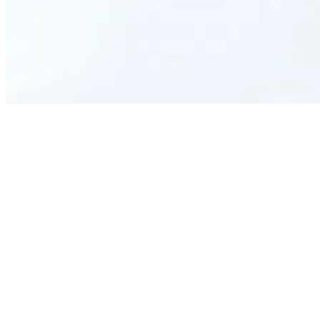
What is a release of information authorization?
Can I limit what information is shared?
Can I cancel this authorization later?