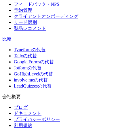
フィードバック・NPS
予約管理
クライアントオンボーディング
リード選別
製品レコメンド
比較
Typeformの代替
Tallyの代替
Google Formsの代替
Jotformの代替
GoHighLevelの代替
involve.meの代替
LeadQuizzesの代替
会社概要
ブログ
ドキュメント
プライバシーポリシー
利用規約