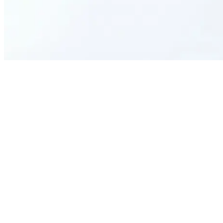
What is the purpose of this form?
Who should use this Physiotherapy Assessment Form?
Can I customize the questions on the form?
How can I collect responses from patients?