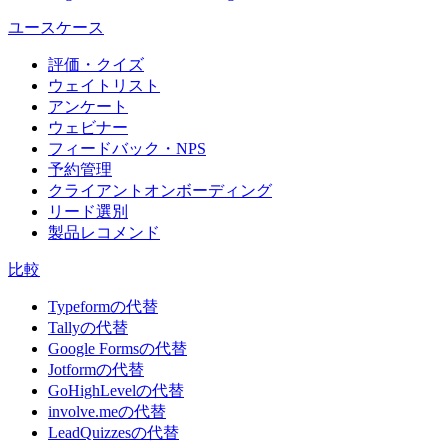
ユースケース
評価・クイズ
ウェイトリスト
アンケート
ウェビナー
フィードバック・NPS
予約管理
クライアントオンボーディング
リード選別
製品レコメンド
比較
Typeformの代替
Tallyの代替
Google Formsの代替
Jotformの代替
GoHighLevelの代替
involve.meの代替
LeadQuizzesの代替