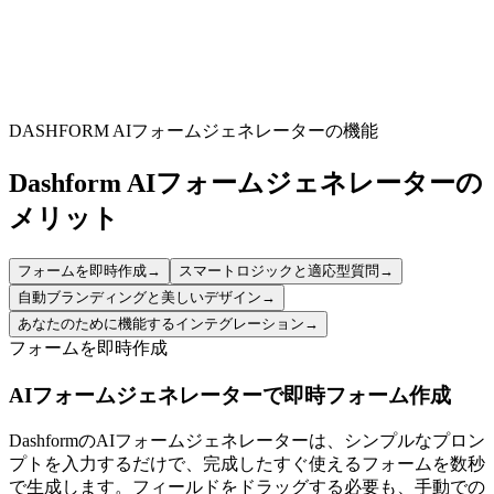
requirements, ensuring a smooth and accurate booking process.
Community Groups
Simplify the process of requesting and reserving booths for
community-focused holiday initiatives and gatherings.
DASHFORM AIフォームジェネレーターの機能
Dashform AIフォームジェネレーターの
メリット
フォームを即時作成
→
スマートロジックと適応型質問
→
自動ブランディングと美しいデザイン
→
あなたのために機能するインテグレーション
→
フォームを即時作成
AIフォームジェネレーターで即時フォーム作成
DashformのAIフォームジェネレーターは、シンプルなプロン
プトを入力するだけで、完成したすぐ使えるフォームを数秒
で生成します。フィールドをドラッグする必要も、手動での