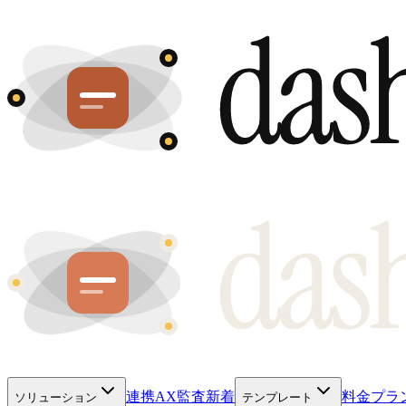
連携
AX監査
新着
料金プラ
ソリューション
テンプレート