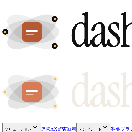
連携
AX監査
新着
料金プラ
ソリューション
テンプレート