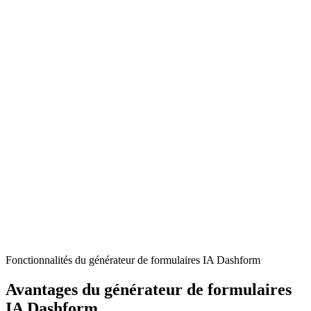
Freelancers and Consultants
Generate professional hourly invoices quickly for clients, ensuring
accurate time tracking and transparent billing.
Service Providers
Bill clients efficiently for time-based services like web development,
design, or consulting work.
Independent Contractors
Create detailed hourly invoices with clear project descriptions, rates,
and payment terms for seamless client transactions.
Fonctionnalités du générateur de formulaires IA Dashform
Avantages du générateur de formulaires
IA Dashform