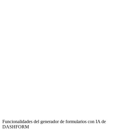
Car Club Organizers
Effortlessly manage new member registrations, collect vehicle
details, and expand your club's roster with a streamlined sign-up
process.
Automotive Event Planners
Gather participant information for car shows, rallies, or meetups,
ensuring all necessary details are collected in an organized manner.
Enthusiast Group Leaders
Simplify the onboarding of new enthusiasts into your specialized car
group, from classic car owners to off-road adventurers.
Funcionalidades del generador de formularios con IA de
DASHFORM