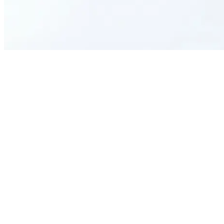
What is the purpose of this form?
Can I customize the questions on the form?
Is this form easy for new members to complete?
How does this form benefit my car community?