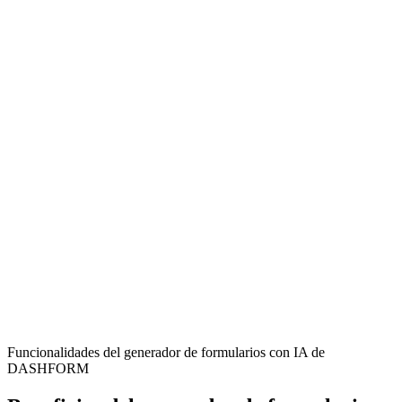
Community Moderators
Streamline the process of receiving and managing incident reports
from your Discord server members efficiently.
Discord Server Owners
Ensure a safe and respectful environment by providing an accessible
and clear channel for members to report issues.
Active Discord Members
Empower users to contribute to community safety by easily
reporting rule violations and inappropriate behavior.
Funcionalidades del generador de formularios con IA de
DASHFORM