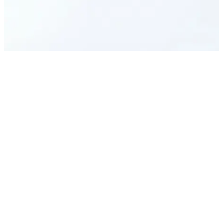
What is the purpose of this Departmental Report Form?
Who should complete this report?
How often should this report be submitted?
Can I include details about internal issues?