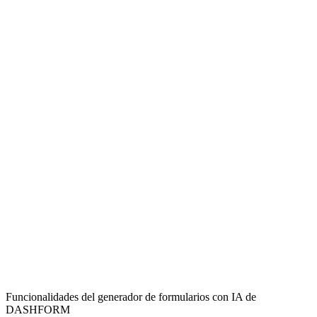
Daily Operational Updates
Efficiently document and share your department's daily activities,
key accomplishments, and ongoing tasks with management.
Issue & Challenge Tracking
Provide clear, concise reports on internal issues, operational
challenges, and any obstacles affecting departmental performance.
Payroll & Resource Reporting
Submit necessary payroll-related information and resource updates
through a standardized and easy-to-use form.
Funcionalidades del generador de formularios con IA de
DASHFORM