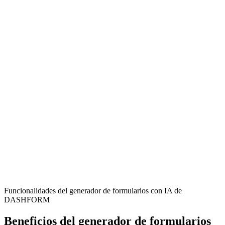
Fitness Centers
Efficiently monitor members' weekly fitness progress, activity levels,
and well-being to create personalized workout plans.
Personal Trainers
Track client adherence to training and diet, identify challenges, and
adjust programs for optimal results and accountability.
Sports Coaches
Keep tabs on athletes' physical condition and training response,
aiding in the development of effective strategies.
Funcionalidades del generador de formularios con IA de
DASHFORM
Beneficios del generador de formularios