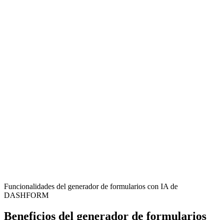
Event Organizers
Streamline feedback collection for workshops, classes, and special
events to continuously improve participant engagement and
satisfaction.
Sports Facilities
Gather insights on sports programs, training sessions, and facility
usage to enhance member experience and operational efficiency.
Educational Institutions
Collect student and parent feedback on extracurricular activities,
field trips, and school events to refine educational offerings.
Funcionalidades del generador de formularios con IA de
DASHFORM
Beneficios del generador de formularios