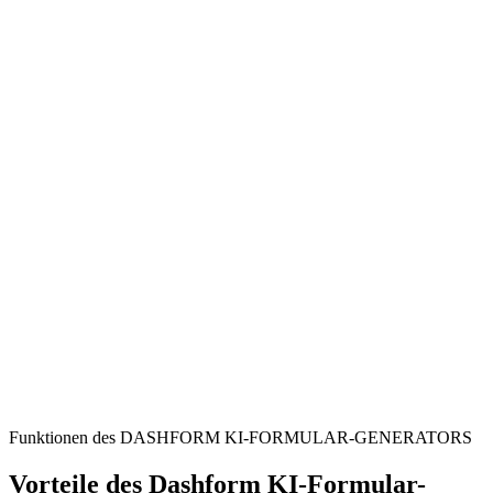
Healthcare Providers
Streamline the process of obtaining explicit patient consent for
virtual consultations, treatments, and follow-up care.
Telehealth Platforms
Ensure all digital consultations are properly consented to, enhancing
transparency and building trust with patients.
Patients & Guardians
Gain a clear understanding of telehealth services, including potential
risks, before agreeing to remote medical care.
Funktionen des DASHFORM KI-FORMULAR-GENERATORS
Vorteile des Dashform KI-Formular-