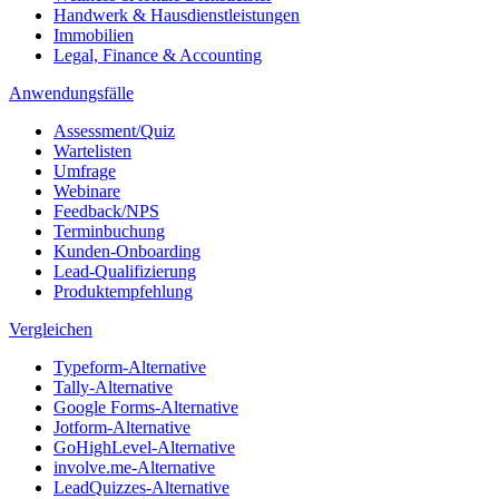
Handwerk & Hausdienstleistungen
Immobilien
Legal, Finance & Accounting
Anwendungsfälle
Assessment/Quiz
Wartelisten
Umfrage
Webinare
Feedback/NPS
Terminbuchung
Kunden-Onboarding
Lead-Qualifizierung
Produktempfehlung
Vergleichen
Typeform-Alternative
Tally-Alternative
Google Forms-Alternative
Jotform-Alternative
GoHighLevel-Alternative
involve.me-Alternative
LeadQuizzes-Alternative