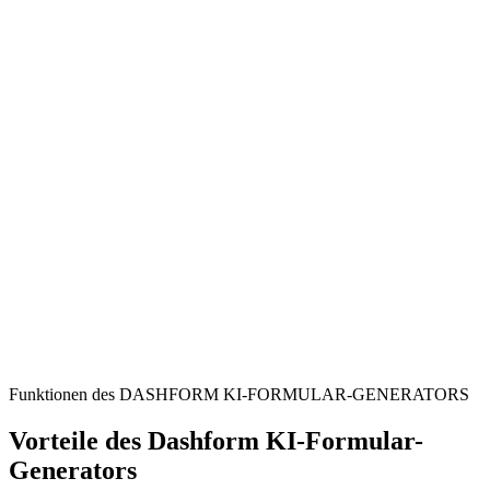
Business Owners
Capture and manage customer inquiries professionally
Customer Service Teams
Streamline inquiry intake and improve response times
Sales Professionals
Qualify leads and track prospect communications effectively
Funktionen des DASHFORM KI-FORMULAR-GENERATORS
Vorteile des Dashform KI-Formular-
Generators