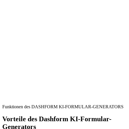
Community Moderators
Streamline the process of receiving and managing incident reports
from your Discord server members efficiently.
Discord Server Owners
Ensure a safe and respectful environment by providing an accessible
and clear channel for members to report issues.
Active Discord Members
Empower users to contribute to community safety by easily
reporting rule violations and inappropriate behavior.
Funktionen des DASHFORM KI-FORMULAR-GENERATORS
Vorteile des Dashform KI-Formular-
Generators