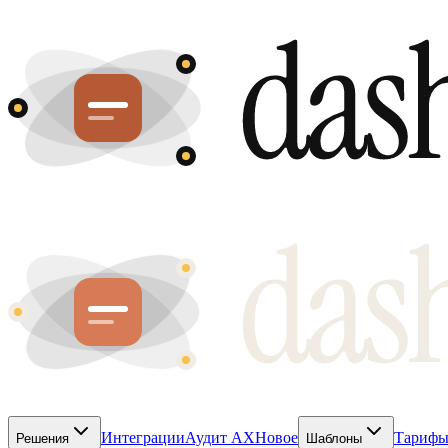
Интеграции
Аудит AX
Новое
Тариф
Решения
Шаблоны