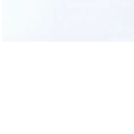
What is the purpose of this quiz?
How does the quiz determine intolerance?
Is this quiz a diagnostic tool?