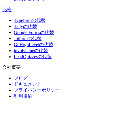
比較
Typeformの代替
Tallyの代替
Google Formsの代替
Jotformの代替
GoHighLevelの代替
involve.meの代替
LeadQuizzesの代替
会社概要
ブログ
ドキュメント
プライバシーポリシー
利用規約