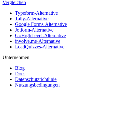
Vergleichen
Typeform-Alternative
Tally-Alternative
Google Forms-Alternative
Jotform-Alternative
GoHighLevel-Alternative
involve.me-Alternative
LeadQuizzes-Alternative
Unternehmen
Blog
Docs
Datenschutzrichtlinie
Nutzungsbedingungen