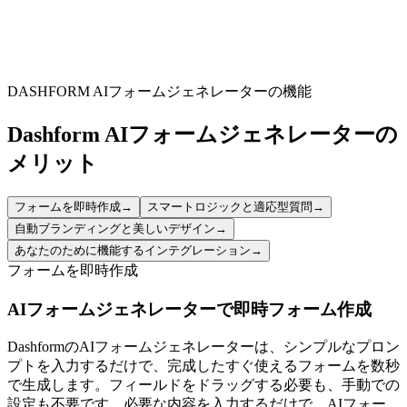
Adaptable for Any Workplace
Suitable for various organizational settings, from corporate offices to
industrial facilities, to manage employee leave.
DASHFORM AIフォームジェネレーターの機能
Dashform AIフォームジェネレーターの
メリット
フォームを即時作成
→
スマートロジックと適応型質問
→
自動ブランディングと美しいデザイン
→
あなたのために機能するインテグレーション
→
フォームを即時作成
AIフォームジェネレーターで即時フォーム作成
DashformのAIフォームジェネレーターは、シンプルなプロン
プトを入力するだけで、完成したすぐ使えるフォームを数秒
で生成します。フィールドをドラッグする必要も、手動での
設定も不要です。必要な内容を入力するだけで、AIフォー