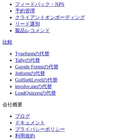
フィードバック・NPS
予約管理
クライアントオンボーディング
リード選別
製品レコメンド
比較
Typeformの代替
Tallyの代替
Google Formsの代替
Jotformの代替
GoHighLevelの代替
involve.meの代替
LeadQuizzesの代替
会社概要
ブログ
ドキュメント
プライバシーポリシー
利用規約