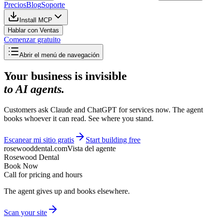
Precios
Blog
Soporte
Install MCP
Hablar con Ventas
Comenzar gratuito
Abrir el menú de navegación
Your business is invisible
to AI agents.
Customers ask Claude and ChatGPT for services now. The agent
books whoever it can read. See where you stand.
Escanear mi sitio gratis
Start building free
rosewooddental.com
Vista del agente
Rosewood Dental
Book Now
Call for pricing and hours
The agent gives up and books elsewhere.
Scan your site