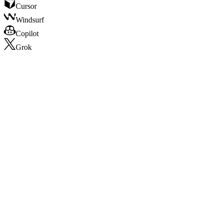
Cursor
Windsurf
Copilot
Grok
Claude
with
Dashform
velvetbirch.com/book
Velvet Birch Spa
Booked
90-min deep tissue massage
$128 · confirmation sent to your email
Sat 2:00 PM
Confirmed
A buyer's agent finding, checking, and booking a business.
New bookings, from people who never
opened your website.