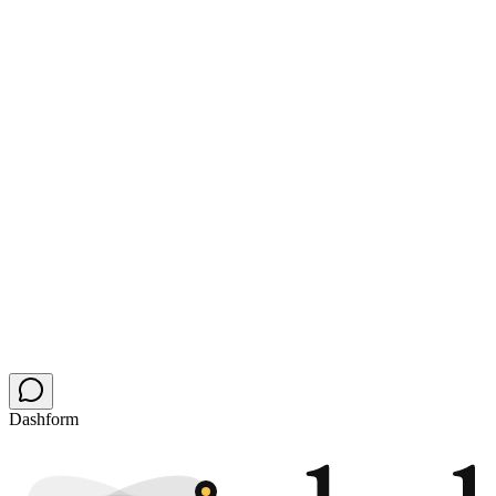
¿Esto realmente me traerá más clientes?
¿Tengo que rehacer mi sitio?
¿En qué se diferencia esto de Typeform, Tally o Calendly?
¿Qué agentes IA me encontrarán de verdad?
¿Cuánto cuesta?
¿Mi precio o mis datos quedan expuestos a la IA?
Dashform