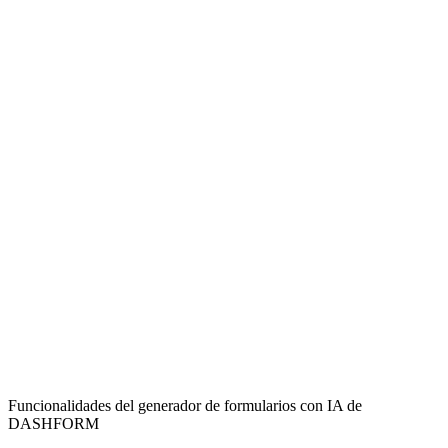
Streamlined Time-Off Requests
Simplify the process for employees to submit undertime or time-off
requests, reducing manual paperwork.
Centralized Record Keeping
Easily collect and manage all employee undertime requests in one
secure, accessible location for improved oversight.
Adaptable for Any Workplace
Suitable for various organizational settings, from corporate offices to
industrial facilities, to manage employee leave.
Funcionalidades del generador de formularios con IA de
DASHFORM